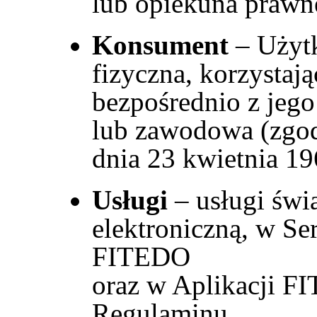
lub opiekuna prawn
Konsument
– Użyt
fizyczna, korzystaj
bezpośrednio z jego
lub zawodowa (zgodn
dnia 23 kwietnia 19
Usługi
–
usługi świ
elektroniczną, w Se
FITEDO
oraz w Aplikacji F
Regulaminu,