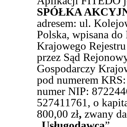
Aplikacji FITEDO j
SPÓŁKA AKCYJ
adresem: ul. Kolejo
Polska, wpisana do 
Krajowego Rejestr
przez Sąd Rejonowy
Gospodarczy Krajo
pod numerem KRS: 
numer NIP: 87224
527411761, o kapit
800,00 zł
,
zwany dal
„
Usługodawcą
”.