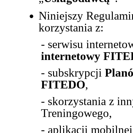
Niniejszy Regulamin
korzystania z:
- serwisu interneto
internetowy FIT
- subskrypcji
Plan
FITEDO
,
- skorzystania z in
Treningowego,
- aplikacji mobiln