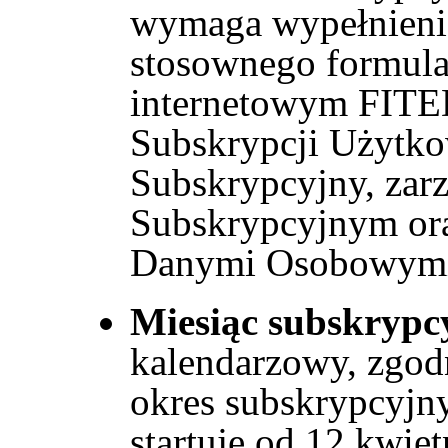
wymaga wypełnieni
stosownego formular
internetowym FITE
Subskrypcji Użytk
Subskrypcyjny, zar
Subskrypcyjnym ora
Danymi Osobowym
Miesiąc subskrypc
kalendarzowy, zgodn
okres subskrypcyjn
startuje od 12 kwiet