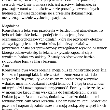
częstych wizyt, nie wymusza ich, jest uczciwy. Informuje, że
pozostaje z nami w kontakcie w razie potrzeby i ewentualnych
trudności. Zawsze zapoznaje się z przesłaną dokumentacją
medyczną, uważnie wysłuchuje pacjenta.
Magdalena
Konsultacja z lekarzem przebiegła w bardzo miłej atmosferze. To
było właśnie takie ludzkie podejście do pacjenta, bez
ocenianiadotychczasowych działań, które nie przynosiły efektów,
ale wyciągnięcie z nich wniosków, jak należy działać w
przyszłości.Został przeprowadzony szczegółowy wywiad, w trakcie
którego odczuwało się, że lekarz faktycznie zapoznał się z
wynikami badań czy ankiety. Zostały przedstawione bardzo
skrupulatnie formy i filary leczenia.
Anna
Konsultacja była wręcz idealna, mega plus za holistyczne podejście.
Bardzo mi pomógł fakt, że nie zostałam zmuszona na start do
aktywności fizycznej, tylko dostałam zalecenie żeby wszystko
wdrażać małymi kroczkami i dzięki temu od 1,5 tyg ta aktywność
mi wychodzi i nawet sprawia przyjemność. Poza tym cieszę się, że
w momencie kiedy mam wskazania do farmakoterapii to Pani
Doktor ją wdraża a nie czeka, dodatkowo bardzo dokładnie mi
wytłumaczyła cały okres leczenia. Dodam tylko że Pani Doktor jest
przemiła i naprawdę zainteresowana moją osobą, oby więcej takich
lekarzy :))