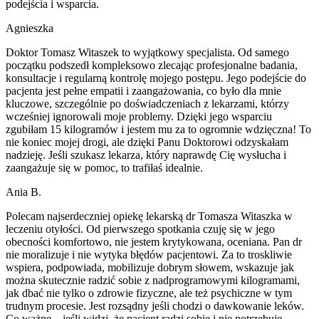
podejścia i wsparcia.
Agnieszka
Doktor Tomasz Witaszek to wyjątkowy specjalista. Od samego
początku podszedł kompleksowo zlecając profesjonalne badania,
konsultacje i regularną kontrolę mojego postępu. Jego podejście do
pacjenta jest pełne empatii i zaangażowania, co było dla mnie
kluczowe, szczególnie po doświadczeniach z lekarzami, którzy
wcześniej ignorowali moje problemy. Dzięki jego wsparciu
zgubiłam 15 kilogramów i jestem mu za to ogromnie wdzięczna! To
nie koniec mojej drogi, ale dzięki Panu Doktorowi odzyskałam
nadzieję. Jeśli szukasz lekarza, który naprawdę Cię wysłucha i
zaangażuje się w pomoc, to trafiłaś idealnie.
Ania B.
Polecam najserdeczniej opiekę lekarską dr Tomasza Witaszka w
leczeniu otyłości. Od pierwszego spotkania czuję się w jego
obecności komfortowo, nie jestem krytykowana, oceniana. Pan dr
nie moralizuje i nie wytyka błędów pacjentowi. Za to troskliwie
wspiera, podpowiada, mobilizuje dobrym słowem, wskazuje jak
można skutecznie radzić sobie z nadprogramowymi kilogramami,
jak dbać nie tylko o zdrowie fizyczne, ale też psychiczne w tym
trudnym procesie. Jest rozsądny jeśli chodzi o dawkowanie leków.
Co ważne – jeśli widzi, że pacjent radzi sobie i nie potrzebuje