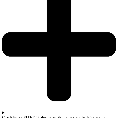
Czy Klinika FITEDO oferuje zniżki na pakiety badań zleconych