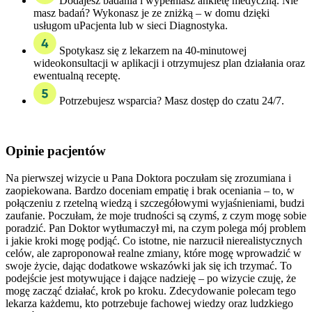
Dodajesz badania i wypełniasz ankietę medyczną. Nie
masz badań? Wykonasz je ze zniżką – w domu dzięki
usługom uPacjenta lub w sieci Diagnostyka.
Spotykasz się z lekarzem na 40-minutowej
wideokonsultacji w aplikacji i otrzymujesz plan działania oraz
ewentualną receptę.
Potrzebujesz wsparcia? Masz dostęp do czatu 24/7.
Opinie
pacjentów
Na pierwszej wizycie u Pana Doktora poczułam się zrozumiana i
zaopiekowana. Bardzo doceniam empatię i brak oceniania – to, w
połączeniu z rzetelną wiedzą i szczegółowymi wyjaśnieniami, budzi
zaufanie. Poczułam, że moje trudności są czymś, z czym mogę sobie
poradzić. Pan Doktor wytłumaczył mi, na czym polega mój problem
i jakie kroki mogę podjąć. Co istotne, nie narzucił nierealistycznych
celów, ale zaproponował realne zmiany, które mogę wprowadzić w
swoje życie, dając dodatkowe wskazówki jak się ich trzymać. To
podejście jest motywujące i dające nadzieję – po wizycie czuję, że
mogę zacząć działać, krok po kroku. Zdecydowanie polecam tego
lekarza każdemu, kto potrzebuje fachowej wiedzy oraz ludzkiego