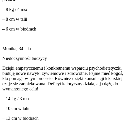
– 8 kg / 4 msc
– 8 cm w talii
– 6 cm w biodrach
Monika, 34 lata
Niedoczynność tarczycy
Dzięki empatycznemu i konkretnemu wsparciu psychodietetyczki
buduję nowe nawyki żywieniowe i zdrowotne. Fajnie mieć kogoś,
kto pomaga w tym procesie. Również dzięki konsultacji lekarskiej
czuję się zaopiekowana. Deficyt kaloryczny działa, a ja dążę do
wymarzonego celu!
– 14 kg / 3 msc
– 10 cm w talii
– 13 cm w biodrach