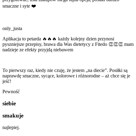
smaczne i syte ❤️
only_justa
Aplikacja to petarda 🔥🔥🔥 każdy kolejny dzien przynosi
pyszniejsze przepisy, brawa dla Was dietetycy z Fitedo 👏👏👏 mam
nadzieje ze efekty przyjdą niebawem
To pierwszy raz, kiedy nie czuję, że jestem „na diecie”. Posiłki są
naprawdę smaczne, sycące, kolorowe i różnorodne – aż chce się je
jeść!
Pewność
siebie
smakuje
najlepiej.