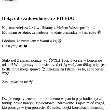
Dołącz
do zadowolonych z FITEDO
Najsmaczniejsza 🙂 Uwielbiamy z Mężem Wasze posiłki 🙂
Mówiłam ostatnio, że najlepiej wydaje pieniądze w tym roku 😁
I dodam, że zrzuciłam z Wami 4 kg 😁
Cieszymy się ❤️
Stało się! Zeszłam poniżej 70 🥹🤲🏻 Tyci, Tyci ale w końcu się
udało!! W najgorszym okresie przed ciążą ważyłam 68kg, więc jest
to dla mnie mega sprawa 🥰Dziękuję za Fitedo i za to, że tu jesteś
🥹💚
Zasłużyłaś na to! 🥹
Dzięki empatycznemu i konkretnemu wsparciu psychodietetyczki
buduję nowe nawyki żywieniowe i zdrowotne. Fajnie mieć kogoś,
kto pomaga w tym procesie. Również dzięki konsultacji lekarskiej