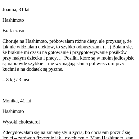
Joanna, 31 lat
Hashimoto
Brak czasu
Choruje na Hashimoto, próbowałam różne diety, ale przyznaję, że
jak nie widziałam efektów, to szybko odpuszczam. (…) Bałam się,
że braknie mi czasu na gotowanie i przygotowywanie posiłków
przy małym dziecku i pracy… Posiłki, które są w moim jadłospisie
są naprawdę szybkie – nie wymagają stania pol wieczoru przy
kuchni a na dodatek są pyszne.
– 8 kg / 3 msc
Monika, 41 lat
Hashimoto
Wysoki cholesterol
Zdecydowałam się na zmianę stylu życia, bo chciałam poczuć się
lepiej – zarówno fizycznie jak i psychicznie. Mam Hashimoto, stan