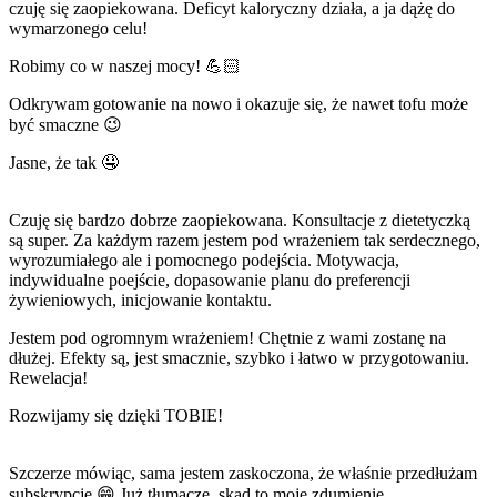
czuję się zaopiekowana. Deficyt kaloryczny działa, a ja dążę do
wymarzonego celu!
Robimy co w naszej mocy! 💪🏻
Odkrywam gotowanie na nowo i okazuje się, że nawet tofu może
być smaczne 😉
Jasne, że tak 🤤
Czuję się bardzo dobrze zaopiekowana. Konsultacje z dietetyczką
są super. Za każdym razem jestem pod wrażeniem tak serdecznego,
wyrozumiałego ale i pomocnego podejścia. Motywacja,
indywidualne poejście, dopasowanie planu do preferencji
żywieniowych, inicjowanie kontaktu.
Jestem pod ogromnym wrażeniem! Chętnie z wami zostanę na
dłużej. Efekty są, jest smacznie, szybko i łatwo w przygotowaniu.
Rewelacja!
Rozwijamy się dzięki TOBIE!
Szczerze mówiąc, sama jestem zaskoczona, że właśnie przedłużam
subskrypcję 😁 Już tłumaczę, skąd to moje zdumienie.