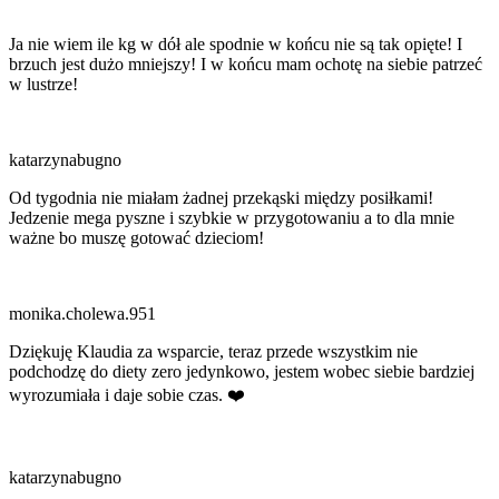
Ja nie wiem ile kg w dół ale spodnie w końcu nie są tak opięte! I
brzuch jest dużo mniejszy! I w końcu mam ochotę na siebie patrzeć
w lustrze!
katarzynabugno
Od tygodnia nie miałam żadnej przekąski między posiłkami!
Jedzenie mega pyszne i szybkie w przygotowaniu a to dla mnie
ważne bo muszę gotować dzieciom!
monika.cholewa.951
Dziękuję Klaudia za wsparcie, teraz przede wszystkim nie
podchodzę do diety zero jedynkowo, jestem wobec siebie bardziej
wyrozumiała i daje sobie czas. ❤️
katarzynabugno