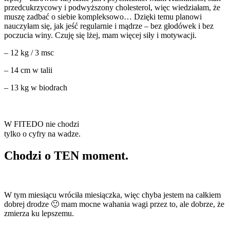
przedcukrzycowy i podwyższony cholesterol, więc wiedziałam, że
muszę zadbać o siebie kompleksowo… Dzięki temu planowi
nauczyłam się, jak jeść regularnie i mądrze – bez głodówek i bez
poczucia winy. Czuję się lżej, mam więcej siły i motywacji.
– 12 kg / 3 msc
– 14 cm w talii
– 13 kg w biodrach
W FITEDO nie chodzi
tylko o cyfry na wadze.
Chodzi o TEN moment.
W tym miesiącu wróciła miesiączka, więc chyba jestem na całkiem
dobrej drodze 🙂 mam mocne wahania wagi przez to, ale dobrze, że
zmierza ku lepszemu.