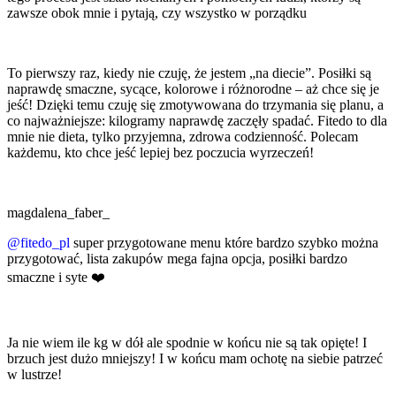
zawsze obok mnie i pytają, czy wszystko w porządku
To pierwszy raz, kiedy nie czuję, że jestem „na diecie”. Posiłki są
naprawdę smaczne, sycące, kolorowe i różnorodne – aż chce się je
jeść! Dzięki temu czuję się zmotywowana do trzymania się planu, a
co najważniejsze: kilogramy naprawdę zaczęły spadać. Fitedo to dla
mnie nie dieta, tylko przyjemna, zdrowa codzienność. Polecam
każdemu, kto chce jeść lepiej bez poczucia wyrzeczeń!
magdalena_faber_
@fitedo_pl
super przygotowane menu które bardzo szybko można
przygotować, lista zakupów mega fajna opcja, posiłki bardzo
smaczne i syte ❤️
Ja nie wiem ile kg w dół ale spodnie w końcu nie są tak opięte! I
brzuch jest dużo mniejszy! I w końcu mam ochotę na siebie patrzeć
w lustrze!