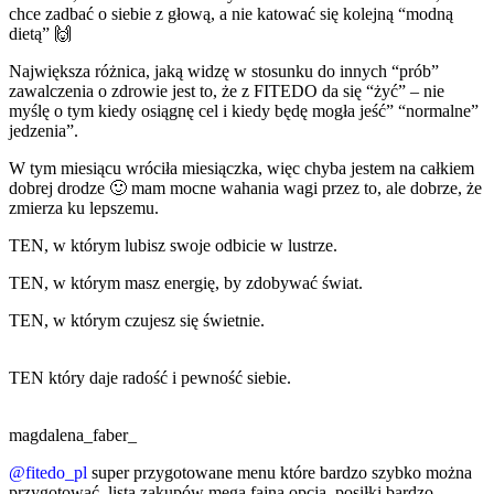
chce zadbać o siebie z głową, a nie katować się kolejną “modną
dietą” 🙌
Największa różnica, jaką widzę w stosunku do innych “prób”
zawalczenia o zdrowie jest to, że z FITEDO da się “żyć” – nie
myślę o tym kiedy osiągnę cel i kiedy będę mogła jeść” “normalne”
jedzenia”.
W tym miesiącu wróciła miesiączka, więc chyba jestem na całkiem
dobrej drodze 🙂 mam mocne wahania wagi przez to, ale dobrze, że
zmierza ku lepszemu.
TEN, w którym lubisz swoje odbicie w lustrze.
TEN, w którym masz energię, by zdobywać świat.
TEN, w którym czujesz się świetnie.
TEN który daje radość i pewność siebie.
magdalena_faber_
@fitedo_pl
super przygotowane menu które bardzo szybko można
przygotować, lista zakupów mega fajna opcja, posiłki bardzo